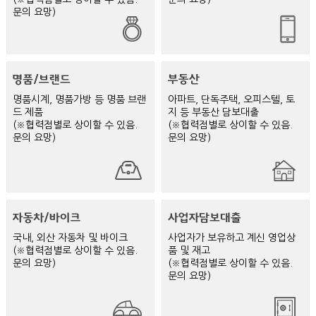
대출한도
문의 요망)
당일시세의 90%
대출금리
월 1.66% 이하
상환방식
원리금 일부상환 또는 만기 일시상환
명품시계, 명품가방 등 명품 브랜
아파트, 단독주택, 오피스텔, 토
드 제품
지 등 부동산 담보대출
준비서류
(※협력점별로 상이할 수 있음.
(※협력점별로 상이할 수 있음.
신분증
문의 요망)
문의 요망)
감정서 및 보증서 지참시 빠른 감정과 많은 대출을 받으실 수 있습
니다.
국내, 외산 자동차 및 바이크
사업자가 보유하고 계신 영업상
(※협력점별로 상이할 수 있음.
품 및 재고
문의 요망)
(※협력점별로 상이할 수 있음.
문의 요망)