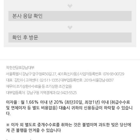
본사 응답 확인
확인 후 방문
착한전당포강남대부
서울특별시 강남구 압구정로50길 27, 401호(신사동) | 사업자등록번호 : 876-93-00729
대표 : 김민수 | 고객센터 : 02-511-1335 | 대부업등록번호 : 2019-서울강남-0037
채무의 조기상환수수료율 등 조기상환 조건 없음
대부업등록처 : 강남구청 지역경제과 02-3423-5525
이자율 : 월 1.66% 이내 년 20% (최단30일, 최장1년) 이내 (취급수수료
및 연체이자 등 별도 비용없음) 대출시 귀하의 신용등급이 하락할 수 있습니
다.
※ 이자 외 별도로 중개수수료를 취하는 것은 불법이며 과도한 빚은 당신에
게 큰 불행을 안겨줄 수 있습니다