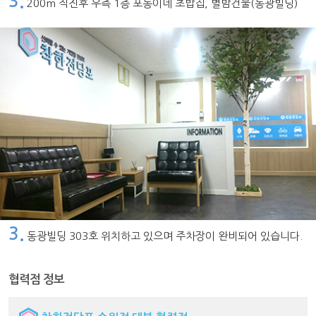
3.
200m 직진후 우측 1층 포동이네 초밥집, 별밤건물(동광빌딩)
3.
동광빌딩 303호 위치하고 있으며 주차장이 완비되어 있습니다.
협력점 정보