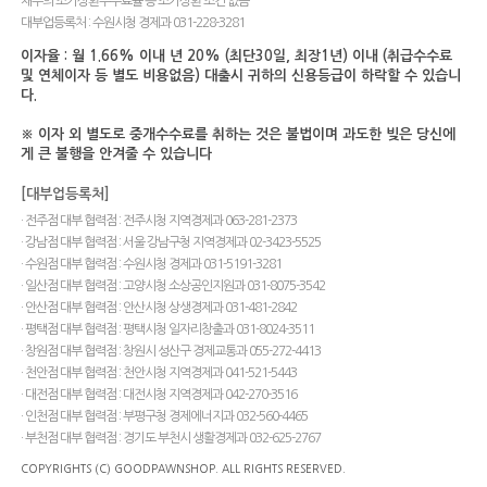
채무의 조기상환수수료율 등 조기상환 조건 없음
대부업등록처 : 수원시청 경제과 031-228-3281
이자율 : 월 1.66% 이내 년 20% (최단30일, 최장1년) 이내 (취급수수료
및 연체이자 등 별도 비용없음) 대출시 귀하의 신용등급이 하락할 수 있습니
다.
※ 이자 외 별도로 중개수수료를 취하는 것은 불법이며 과도한 빚은 당신에
게 큰 불행을 안겨줄 수 있습니다
[대부업등록처]
· 전주점 대부 협력점 : 전주시청 지역경제과 063-281-2373
· 강남점 대부 협력점 : 서울 강남구청 지역경제과 02-3423-5525
· 수원점 대부 협력점 : 수원시청 경제과 031-5191-3281
· 일산점 대부 협력점 : 고양시청 소상공인지원과 031-8075-3542
· 안산점 대부 협력점 : 안산시청 상생경제과 031-481-2842
· 평택점 대부 협력점 : 평택시청 일자리창출과 031-8024-3511
· 창원점 대부 협력점 : 창원시 성산구 경제교통과 055-272-4413
· 천안점 대부 협력점 : 천안시청 지역경제과 041-521-5443
· 대전점 대부 협력점 : 대전시청 지역경제과 042-270-3516
· 인천점 대부 협력점 : 부평구청 경제에너지과 032-560-4465
· 부천점 대부 협력점 : 경기도 부천시 생활경제과 032-625-2767
COPYRIGHTS (C) GOODPAWNSHOP. ALL RIGHTS RESERVED.