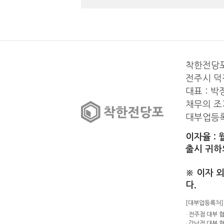
착한전당포
전주시 덕진
대표 : 박
채무의 조
대부업등록
이자율 : 
출시 귀하
※ 이자 
다.
[대부업등록처]
· 전주점 대부 협
· 강남점 대부 