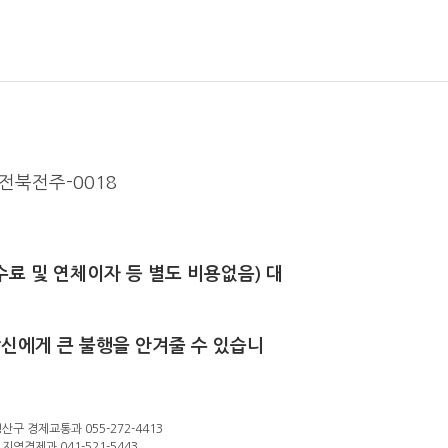
2-전북전주-0018
급수수료 및 연체이자 등 별도 비용없음) 대
당신에게 큰 불행을 안겨줄 수 있습니
성산구 경제교통과 055-272-4413
지역경제과 041-521-5443